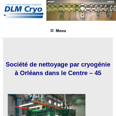
Aller
au
contenu
principal
Menu
Société de nettoyage par cryogénie
à Orléans dans le Centre – 45