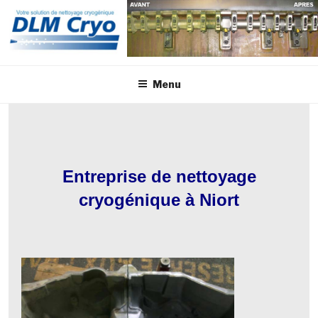
Aller
au
contenu
principal
Menu
Entreprise de nettoyage
cryogénique à Niort