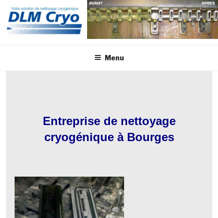
Aller
au
contenu
principal
Menu
Entreprise de nettoyage
cryogénique à Bourges