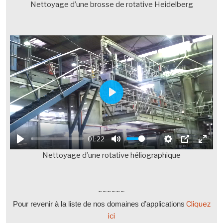
Nettoyage d’une brosse de rotative Heidelberg
P
l
a
01:22
y
Nettoyage d’une rotative héliographique
~~~~~~
Pour revenir à la liste de nos domaines d’applications
Cliquez
ici